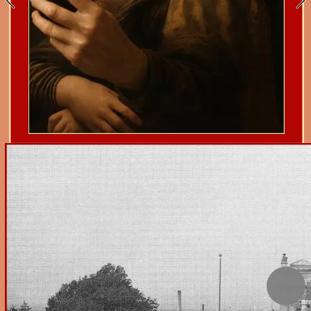
Das Lesen am Display 
kleiner Datenausgabegeräte 
wie bspw. Handy & Tablet 
belastet die Augengesundheit.
Man nehme sich daher besser die Zeit
für den Lesegenuß